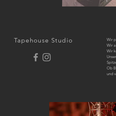
Tapehouse Studio
Wir
Wir a
Wir 
Unser
Spitz
Ob Ba
und v